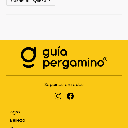
Continuar Leyendo
Seguinos en redes
Agro
Belleza