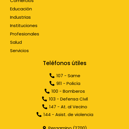
Comercios
Educación
Industrias
Instituciones
Profesionales
Salud
Servicios
Teléfonos útiles
107 - Same
911 - Policía
100 - Bomberos
103 - Defensa Civil
147 - At. al Vecino
144 - Asist. de violencia
Pergamino (2700)