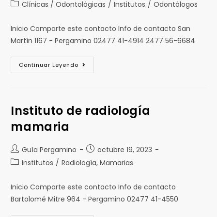
Clínicas / Odontológicas
/
Institutos
/
Odontólogos
Inicio Comparte este contacto Info de contacto San
Martín 1167 - Pergamino 02477 41-4914 2477 56-6684
Continuar Leyendo
Instituto de radiología
mamaria
Guía Pergamino
octubre 19, 2023
Institutos
/
Radiología, Mamarias
Inicio Comparte este contacto Info de contacto
Bartolomé Mitre 964 - Pergamino 02477 41-4550