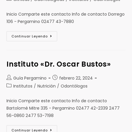
Inicio Comparte este contacto Info de contacto Dorrego
106 - Pergamino 02477 43-7880
Continuar Leyendo
Instituto «Dr. Oscar Bustos»
Guía Pergamino
febrero 22, 2024
Institutos
/
Nutrición
/
Odontólogos
Inicio Comparte este contacto Info de contacto
Bartolomé Mitre 335 - Pergamino 02477 42-2339 2477
56-0860 2477 53-7198
Continuar Leyendo