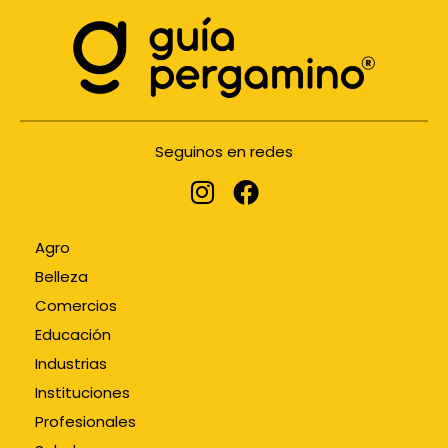
Seguinos en redes
Agro
Belleza
Comercios
Educación
Industrias
Instituciones
Profesionales