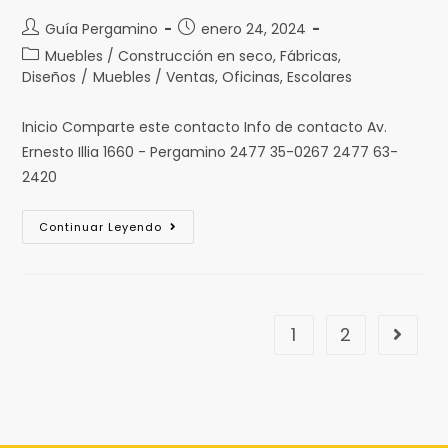
Guía Pergamino
enero 24, 2024
Muebles / Construcción en seco, Fábricas,
Diseños
/
Muebles / Ventas, Oficinas, Escolares
Inicio Comparte este contacto Info de contacto Av.
Ernesto Illia 1660 - Pergamino 2477 35-0267 2477 63-
2420
Continuar Leyendo
1
2