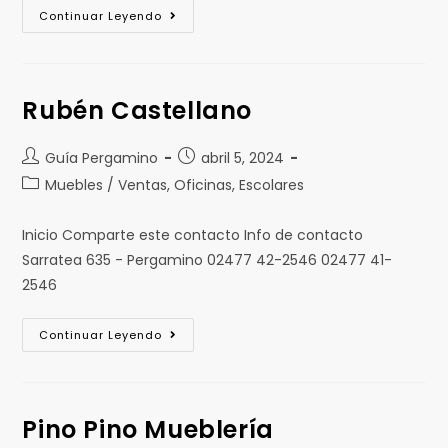
Continuar Leyendo
Rubén Castellano
Guía Pergamino
abril 5, 2024
Muebles / Ventas, Oficinas, Escolares
Inicio Comparte este contacto Info de contacto
Sarratea 635 - Pergamino 02477 42-2546 02477 41-
2546
Continuar Leyendo
Pino Pino Mueblería