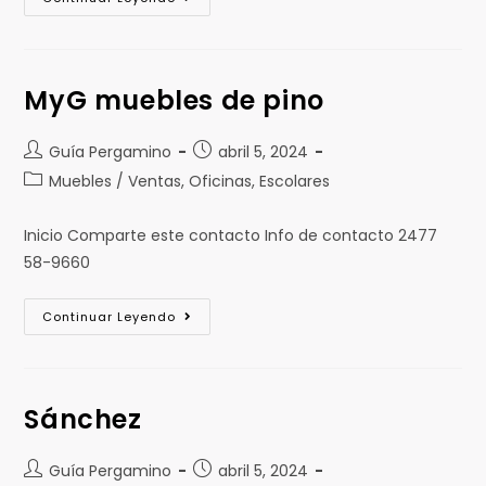
MyG muebles de pino
Guía Pergamino
abril 5, 2024
Muebles / Ventas, Oficinas, Escolares
Inicio Comparte este contacto Info de contacto 2477
58-9660
Continuar Leyendo
Sánchez
Guía Pergamino
abril 5, 2024