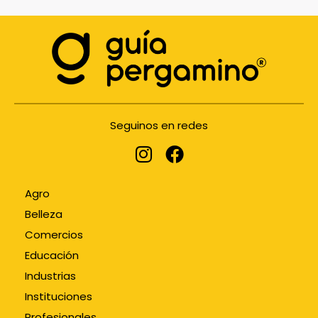
Seguinos en redes
Agro
Belleza
Comercios
Educación
Industrias
Instituciones
Profesionales