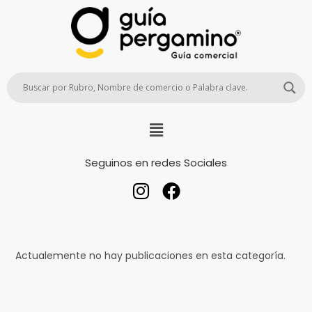
Seguinos en redes Sociales
Actualemente no hay publicaciones en esta categoría.