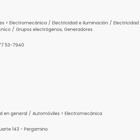
es > Electromecánica
/
Electricidad e iluminación
/
Electricidad
écnico
/
Grupos electrógenos, Generadores
477 53-7940
ad en general
/
Automóviles > Electromecánica
uarte 143 - Pergamino