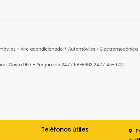
móviles > Aire acondicionado
/
Automóviles > Electromecánica
rpani Costa 967 - Pergamino 2477 58-5663 2477 45-9712
Teléfonos útiles
P
BUEN