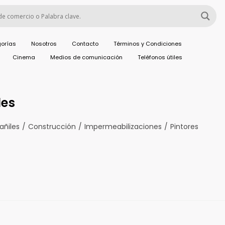
orías
Nosotros
Contacto
Términos y Condiciones
Cinema
Medios de comunicación
Teléfonos útiles
les
añiles
/
Construcción
/
Impermeabilizaciones
/
Pintores
l