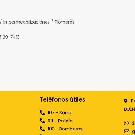
/
Impermeabilizaciones
/
Plomeros
7 39-7413
Teléfonos útiles
P
BUEN
107 - Same
911 - Policía
2
100 - Bomberos
g