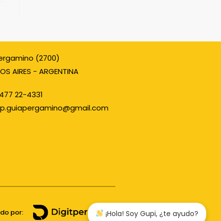
ergamino (2700)
OS AIRES - ARGENTINA
477 22-4331
p.guiapergamino@gmail.com
ado por:
¡Hola! Soy Gupi, ¿te ayudo?