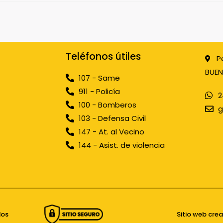
Teléfonos útiles
P
BUEN
107 - Same
911 - Policía
2
100 - Bomberos
g
103 - Defensa Civil
147 - At. al Vecino
144 - Asist. de violencia
dos
Sitio web cre