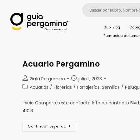
Gupi Blog
Categ
Farmacias de turno
Acuario Pergamino
Guía Pergamino
julio 1, 2023
Acuarios
/
Florerías
/
Forrajerías, Semillas
/
Peluqu
Inicio Comparte este contacto Info de contacto Blv
4323
Continuar Leyendo