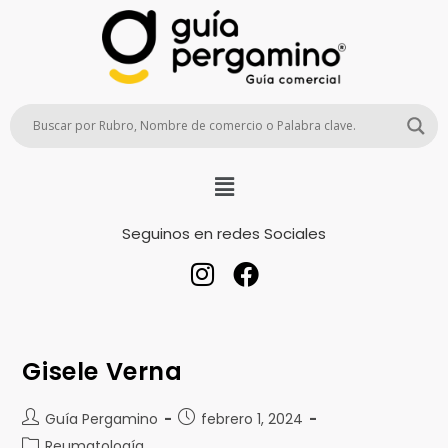
Seguinos en redes Sociales
Gisele Verna
Guía Pergamino
febrero 1, 2024
Reumatología