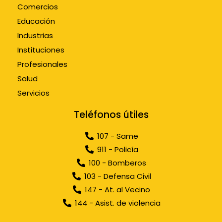
Comercios
Educación
Industrias
Instituciones
Profesionales
Salud
Servicios
Teléfonos útiles
107 - Same
911 - Policía
100 - Bomberos
103 - Defensa Civil
147 - At. al Vecino
144 - Asist. de violencia