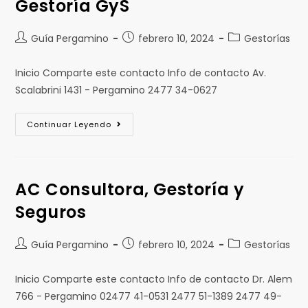
Gestoría GyS
Guía Pergamino
febrero 10, 2024
Gestorías
Inicio Comparte este contacto Info de contacto Av.
Scalabrini 1431 - Pergamino 2477 34-0627
Continuar Leyendo
AC Consultora, Gestoría y
Seguros
Guía Pergamino
febrero 10, 2024
Gestorías
Inicio Comparte este contacto Info de contacto Dr. Alem
766 - Pergamino 02477 41-0531 2477 51-1389 2477 49-