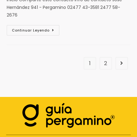
Hernández 941 - Pergamino 02477 43-3581 2477 58-
2676
Continuar Leyendo
1
2