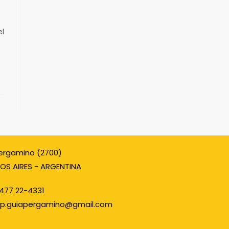
el
ergamino (2700)
OS AIRES - ARGENTINA
477 22-4331
p.guiapergamino@gmail.com