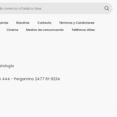
orías
Nosotros
Contacto
Términos y Condiciones
Cinema
Medios de comunicación
Teléfonos útiles
tología
le 444 - Pergamino 2477 61-9234