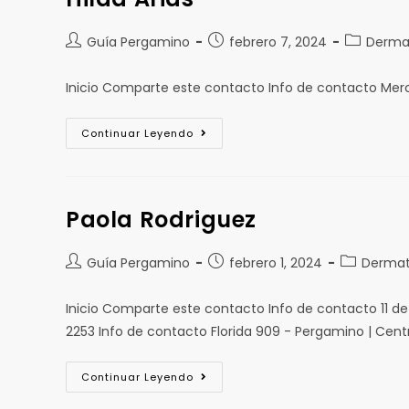
Guía Pergamino
febrero 7, 2024
Derma
Inicio Comparte este contacto Info de contacto Me
Continuar Leyendo
Paola Rodriguez
Guía Pergamino
febrero 1, 2024
Dermat
Inicio Comparte este contacto Info de contacto 11 d
2253 Info de contacto Florida 909 - Pergamino | Cen
Continuar Leyendo