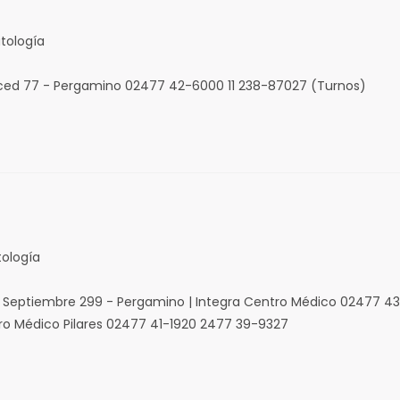
tología
rced 77 - Pergamino 02477 42-6000 11 238-87027 (Turnos)
ología
e Septiembre 299 - Pergamino | Integra Centro Médico 02477 4
tro Médico Pilares 02477 41-1920 2477 39-9327