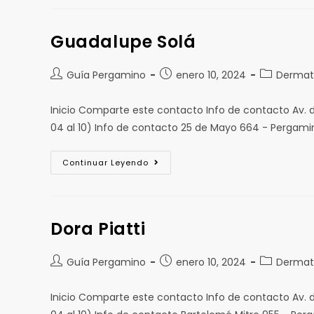
Guadalupe Solá
Guía Pergamino
enero 10, 2024
Dermat
Inicio Comparte este contacto Info de contacto Av. 
04 al 10) Info de contacto 25 de Mayo 664 - Pergam
Continuar Leyendo
Dora Piatti
Guía Pergamino
enero 10, 2024
Dermat
Inicio Comparte este contacto Info de contacto Av. 