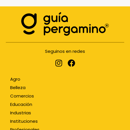
Seguinos en redes
Agro
Belleza
Comercios
Educación
Industrias
Instituciones
Profesionales