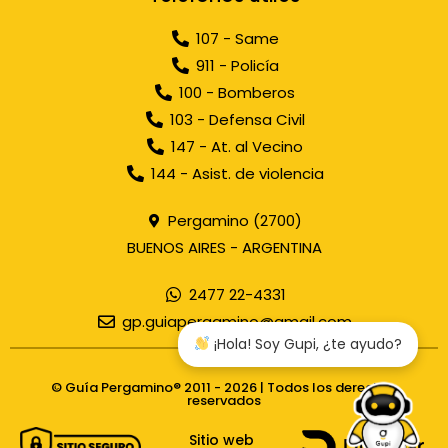
107 - Same
911 - Policía
100 - Bomberos
103 - Defensa Civil
147 - At. al Vecino
144 - Asist. de violencia
Pergamino (2700)
BUENOS AIRES - ARGENTINA
2477 22-4331
gp.guiapergamino@gmail.com
¡Hola! Soy Gupi, ¿te ayudo?
© Guía Pergamino® 2011 - 2026 | Todos los derechos
reservados
Sitio web