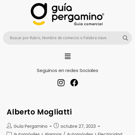
Seguinos en redes Sociales
Alberto Mogliatti
Guía Pergamino
octubre 27, 2023
Automóviles > Alarmas
/
Automóviles > Electricidad