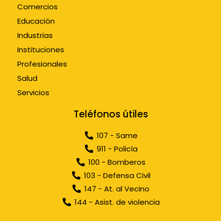
Comercios
Educación
Industrias
Instituciones
Profesionales
Salud
Servicios
Teléfonos útiles
107 - Same
911 - Policía
100 - Bomberos
103 - Defensa Civil
147 - At. al Vecino
144 - Asist. de violencia