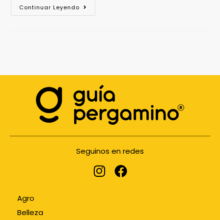
Continuar Leyendo
Seguinos en redes
Agro
Belleza