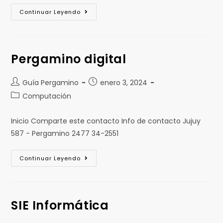
Continuar Leyendo
Pergamino digital
Guía Pergamino
enero 3, 2024
Computación
Inicio Comparte este contacto Info de contacto Jujuy
587 - Pergamino 2477 34-2551
Continuar Leyendo
SIE Informática