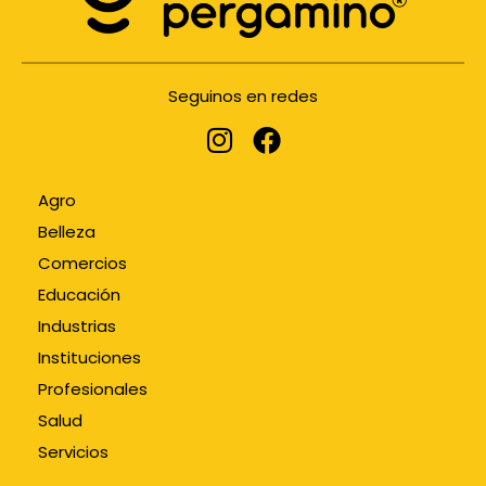
Seguinos en redes
Agro
Belleza
Comercios
Educación
Industrias
Instituciones
Profesionales
Salud
Servicios