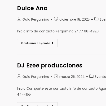
Dulce Ana
Guía Pergamino
diciembre 18, 2025
Eve
Inicio Info de contacto Pergamino 2477 66-4926
Continuar Leyendo
DJ Ezee producciones
Guía Pergamino
marzo 25, 2024
Event
Inicio Comparte este contacto Info de contacto Agu
44-4155