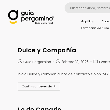
Gupi Blog
Categ
Farmacias de turno
Dulce y Compañía
Guía Pergamino
febrero 18, 2026
Event
Inicio Dulce y Compañía Info de contacto Colón 247
Continuar Leyendo
Lo de Canario