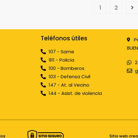
1
2
Teléfonos útiles
P
BUEN
107 - Same
911 - Policía
2
100 - Bomberos
g
103 - Defensa Civil
147 - At. al Vecino
144 - Asist. de violencia
dos
Sitio web cre