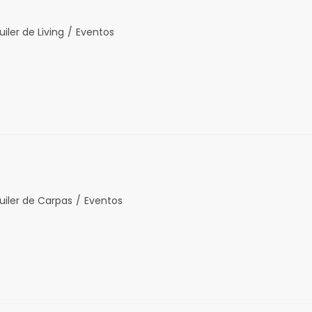
uiler de Living
/
Eventos
uiler de Carpas
/
Eventos