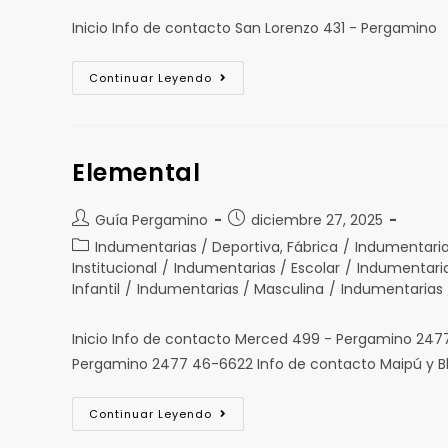
Inicio Info de contacto San Lorenzo 431 - Pergamino
Continuar Leyendo
Elemental
Guía Pergamino
diciembre 27, 2025
Indumentarias / Deportiva, Fábrica
/
Indumentaria
Institucional
/
Indumentarias / Escolar
/
Indumentari
Infantil
/
Indumentarias / Masculina
/
Indumentarias /
Inicio Info de contacto Merced 499 - Pergamino 2477 
Pergamino 2477 46-6622 Info de contacto Maipú y B
Continuar Leyendo