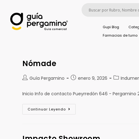
Gupi Blog
Categ
Farmacias de turno
Nómade
Guía Pergamino
enero 9, 2026
Indument
Inicio Info de contacto Pueyrredón 646 - Pergamino
Continuar Leyendo
Impacto Showroom