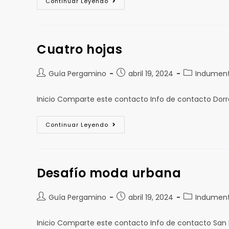
Continuar Leyendo
Cuatro hojas
Guía Pergamino
abril 19, 2024
Indumenta
Inicio Comparte este contacto Info de contacto Do
Continuar Leyendo
Desafío moda urbana
Guía Pergamino
abril 19, 2024
Indumenta
Inicio Comparte este contacto Info de contacto San