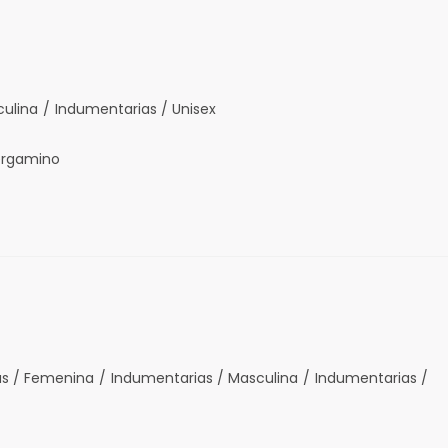
culina
/
Indumentarias / Unisex
Pergamino
as / Femenina
/
Indumentarias / Masculina
/
Indumentarias /