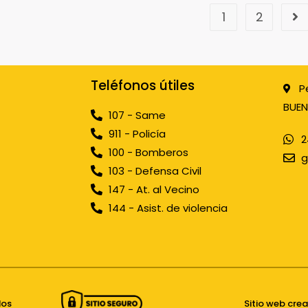
1
2
Teléfonos útiles
P
BUEN
107 - Same
911 - Policía
2
100 - Bomberos
g
103 - Defensa Civil
147 - At. al Vecino
144 - Asist. de violencia
dos
Sitio web cre