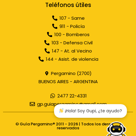
Teléfonos útiles
107 - Same
911 - Policía
100 - Bomberos
103 - Defensa Civil
147 - At. al Vecino
144 - Asist. de violencia
Pergamino (2700)
BUENOS AIRES - ARGENTINA
2477 22-4331
gp.guiapergamino@gmail.com
¡Hola! Soy Gupi, ¿te ayudo?
© Guía Pergamino® 2011 - 2026 | Todos los derechos
reservados