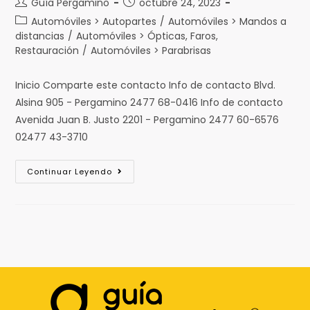
Guía Pergamino
octubre 24, 2023
Automóviles > Autopartes
/
Automóviles > Mandos a
distancias
/
Automóviles > Ópticas, Faros,
Restauración
/
Automóviles > Parabrisas
Inicio Comparte este contacto Info de contacto Blvd.
Alsina 905 - Pergamino 2477 68-0416 Info de contacto
Avenida Juan B. Justo 2201 - Pergamino 2477 60-6576
02477 43-3710
Continuar Leyendo