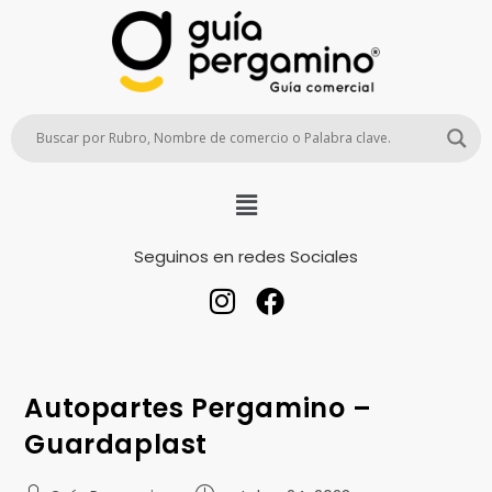
Seguinos en redes Sociales
Autopartes Pergamino –
Guardaplast