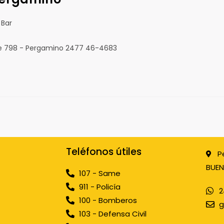
 Bar
ile 798 - Pergamino 2477 46-4683
Teléfonos útiles
P
BUEN
107 - Same
911 - Policía
2
100 - Bomberos
g
103 - Defensa Civil