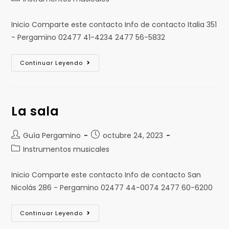
Inicio Comparte este contacto Info de contacto Italia 351
- Pergamino 02477 41-4234 2477 56-5832
Continuar Leyendo
La sala
Guía Pergamino
octubre 24, 2023
Instrumentos musicales
Inicio Comparte este contacto Info de contacto San
Nicolás 286 - Pergamino 02477 44-0074 2477 60-6200
Continuar Leyendo