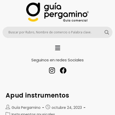
Seguinos en redes Sociales
Apud instrumentos
Guía Pergamino
octubre 24, 2023
Instrumentos musicales