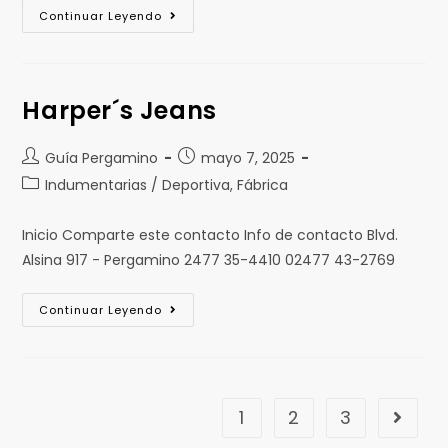
Continuar Leyendo
Harper´s Jeans
Guía Pergamino
mayo 7, 2025
Indumentarias / Deportiva, Fábrica
Inicio Comparte este contacto Info de contacto Blvd.
Alsina 917 - Pergamino 2477 35-4410 02477 43-2769
Continuar Leyendo
1
2
3