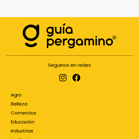
Seguinos en redes
Agro
Belleza
Comercios
Educación
Industrias