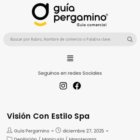
Seguinos en redes Sociales
Visión Con Estilo Spa
Guía Pergamino
diciembre 27, 2025
Depilación
/
Manicuría
/
Masoterapia