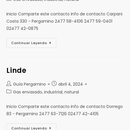
Inicio Comparte este contacto Info de contacto Carpani
Costa 330 - Pergamino 2477 58-4106 2477 59-0401
02477 42-0875
Continuar Leyendo
Linde
Guía Pergamino
abril 4, 2024
Gas envasado, industrial, natural
Inicio Comparte este contacto Info de contacto Dorrego
83 - Pergamino 2477 63-7126 02477 42-4105
Continuar Leyendo