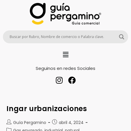
Seguinos en redes Sociales
Ingar urbanizaciones
Guía Pergamino
abril 4, 2024
Gas envasado, industrial, natural