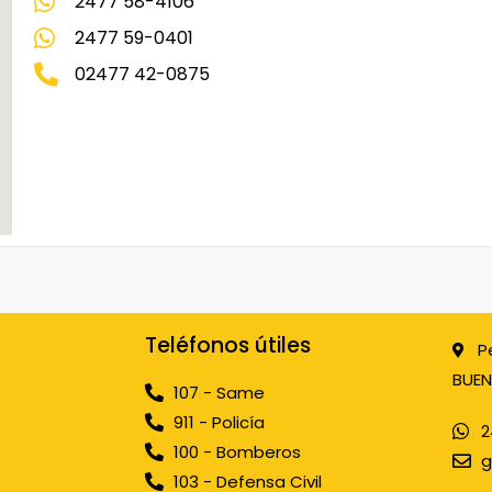
2477 58-4106
2477 59-0401
02477 42-0875
Teléfonos útiles
P
BUEN
107 - Same
911 - Policía
2
100 - Bomberos
g
103 - Defensa Civil