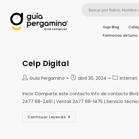
Gupi Blog
Categ
Farmacias de turno
Celp Digital
Guía Pergamino
abril 30, 2024
Internet,
Inicio Comparte este contacto Info de contacto Blvd.
2477 68-2461 | Ventas 2477 68-1475 | Servicio técnic
Continuar Leyendo