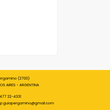
ergamino (2700)
OS AIRES - ARGENTINA
477 22-4331
p.guiapergamino@gmail.com