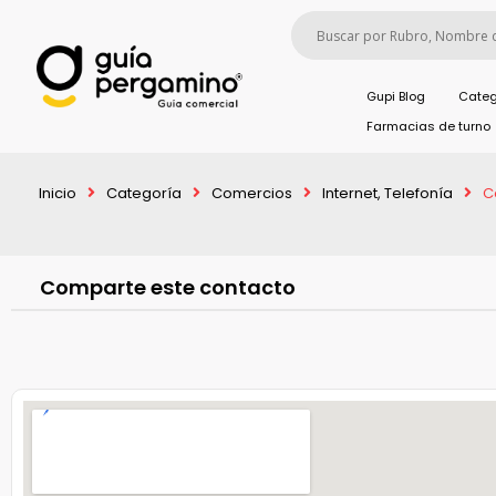
Gupi Blog
Categ
Farmacias de turno
Inicio
Categoría
Comercios
Internet, Telefonía
C
Comparte este contacto