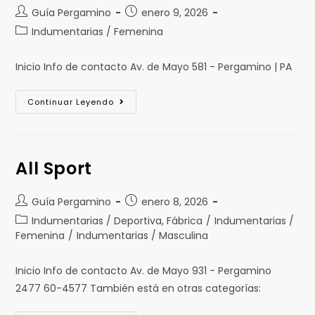
Guía Pergamino
enero 9, 2026
Indumentarias / Femenina
Inicio Info de contacto Av. de Mayo 581 - Pergamino | PA
Continuar Leyendo
All Sport
Guía Pergamino
enero 8, 2026
Indumentarias / Deportiva, Fábrica
/
Indumentarias /
Femenina
/
Indumentarias / Masculina
Inicio Info de contacto Av. de Mayo 931 - Pergamino
2477 60-4577 También está en otras categorías: