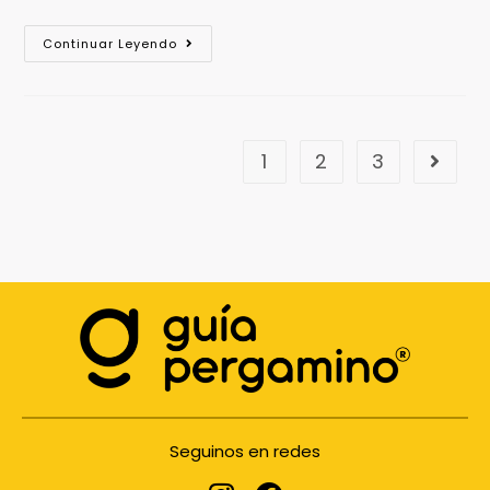
Continuar Leyendo
1
2
3
Seguinos en redes