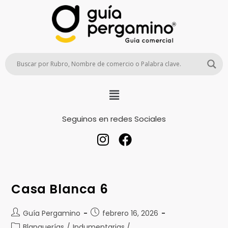
Seguinos en redes Sociales
Casa Blanca 6
Guía Pergamino
febrero 16, 2026
Blanquerías
/
Indumentarias /