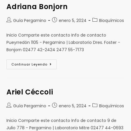
Adriana Bonjorn
Guía Pergamino
enero 5, 2024
Bioquímicos
Inicio Comparte este contacto Info de contacto
Pueyrredón 1105 - Pergamino | Laboratorio Dres. Foster -
Bonjorn 02477 42-2424 2477 55-7173
Continuar Leyendo
Ariel Céccoli
Guía Pergamino
enero 5, 2024
Bioquímicos
Inicio Comparte este contacto Info de contacto 9 de
Julio 778 - Pergamino | Laboratorio Mitre 02477 44-0693