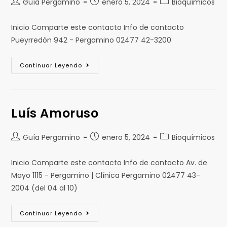
Guía Pergamino
enero 5, 2024
Bioquímicos
Inicio Comparte este contacto Info de contacto
Pueyrredón 942 - Pergamino 02477 42-3200
Continuar Leyendo
Luís Amoruso
Guía Pergamino
enero 5, 2024
Bioquímicos
Inicio Comparte este contacto Info de contacto Av. de
Mayo 1115 - Pergamino | Clínica Pergamino 02477 43-
2004 (del 04 al 10)
Continuar Leyendo