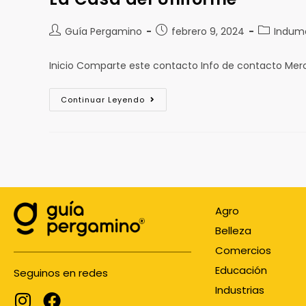
Guía Pergamino
febrero 9, 2024
Indume
Inicio Comparte este contacto Info de contacto Me
Continuar Leyendo
Agro
Belleza
Comercios
Educación
Seguinos en redes
Industrias