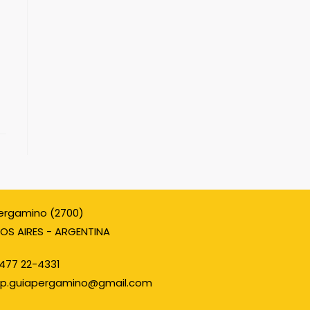
ergamino (2700)
OS AIRES - ARGENTINA
477 22-4331
p.guiapergamino@gmail.com