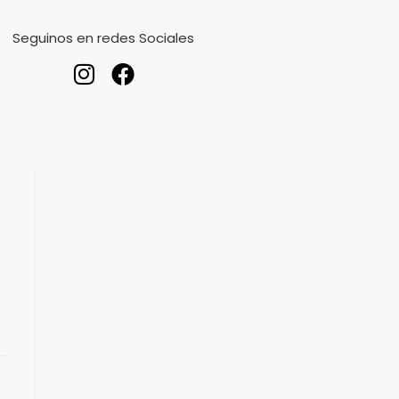
Seguinos en redes Sociales