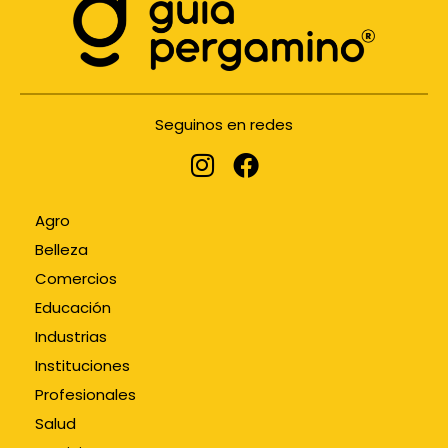
Seguinos en redes
Agro
Belleza
Comercios
Educación
Industrias
Instituciones
Profesionales
Salud