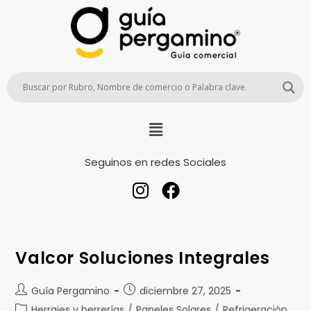
Seguinos en redes Sociales
Valcor Soluciones Integrales
Guía Pergamino
diciembre 27, 2025
Herrajes y herrerías
/
Paneles Solares
/
Refrigeración,