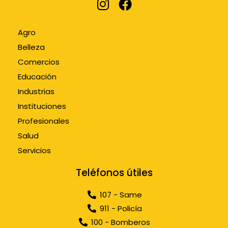
Agro
Belleza
Comercios
Educación
Industrias
Instituciones
Profesionales
Salud
Servicios
Teléfonos útiles
107 - Same
911 - Policía
100 - Bomberos