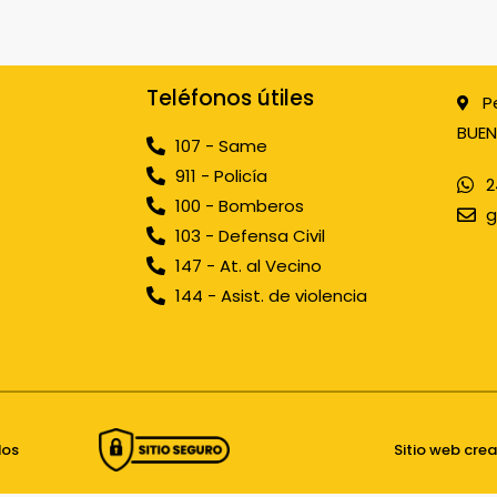
Teléfonos útiles
P
BUEN
107 - Same
911 - Policía
2
100 - Bomberos
g
103 - Defensa Civil
147 - At. al Vecino
144 - Asist. de violencia
dos
Sitio web cre