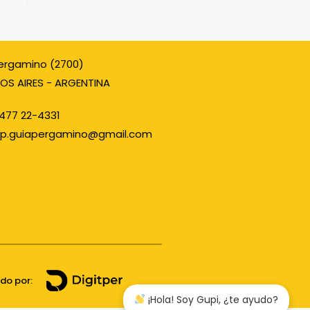
ergamino (2700)
OS AIRES - ARGENTINA
477 22-4331
p.guiapergamino@gmail.com
ado por:
¡Hola! Soy Gupi, ¿te ayudo?