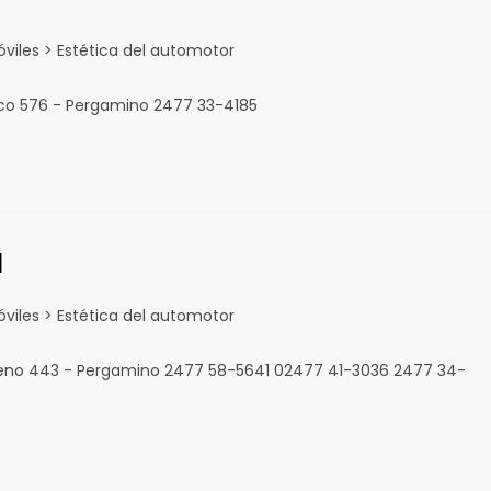
viles > Estética del automotor
ico 576 - Pergamino 2477 33-4185
l
viles > Estética del automotor
reno 443 - Pergamino 2477 58-5641 02477 41-3036 2477 34-