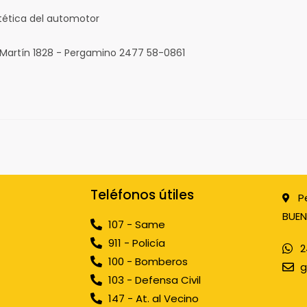
tética del automotor
 Martín 1828 - Pergamino 2477 58-0861
Teléfonos útiles
P
BUEN
107 - Same
911 - Policía
2
100 - Bomberos
g
103 - Defensa Civil
147 - At. al Vecino