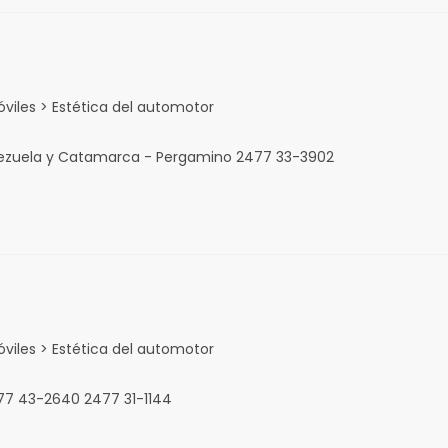
viles > Estética del automotor
nezuela y Catamarca - Pergamino 2477 33-3902
viles > Estética del automotor
77 43-2640 2477 31-1144