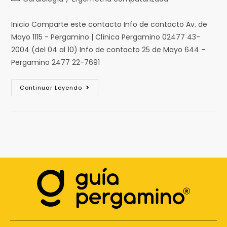
Inicio Comparte este contacto Info de contacto Av. de
Mayo 1115 - Pergamino | Clínica Pergamino 02477 43-
2004 (del 04 al 10) Info de contacto 25 de Mayo 644 -
Pergamino 2477 22-7691
Continuar Leyendo