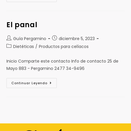
El panal
Guía Pergamino
diciembre 5, 2023
Dietéticas
/
Productos para celíacos
Inicio Comparte este contacto Info de contacto 25 de
Mayo 883 - Pergamino 2477 34-9496
Continuar Leyendo