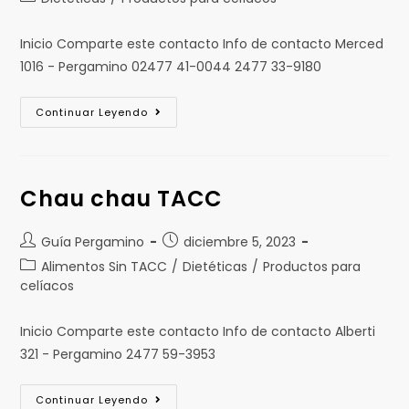
Inicio Comparte este contacto Info de contacto Merced
1016 - Pergamino 02477 41-0044 2477 33-9180
Continuar Leyendo
Chau chau TACC
Guía Pergamino
diciembre 5, 2023
Alimentos Sin TACC
/
Dietéticas
/
Productos para
celíacos
Inicio Comparte este contacto Info de contacto Alberti
321 - Pergamino 2477 59-3953
Continuar Leyendo