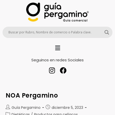
Seguinos en redes Sociales
NOA Pergamino
Guía Pergamino
diciembre 5, 2023
Dietéticas
/
Productos para celíacos