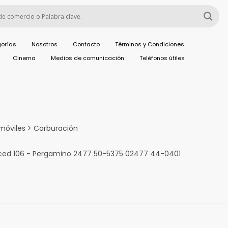
orías
Nosotros
Contacto
Términos y Condiciones
Cinema
Medios de comunicación
Teléfonos útiles
móviles > Carburación
rced 106 - Pergamino 2477 50-5375 02477 44-0401