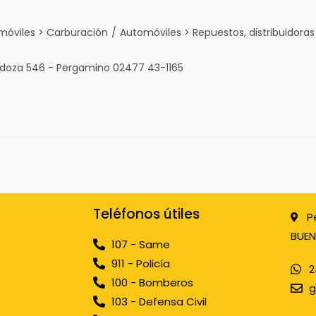
móviles > Carburación
/
Automóviles > Repuestos, distribuidoras
ndoza 546 - Pergamino 02477 43-1165
Teléfonos útiles
P
BUEN
107 - Same
911 - Policía
2
100 - Bomberos
g
103 - Defensa Civil