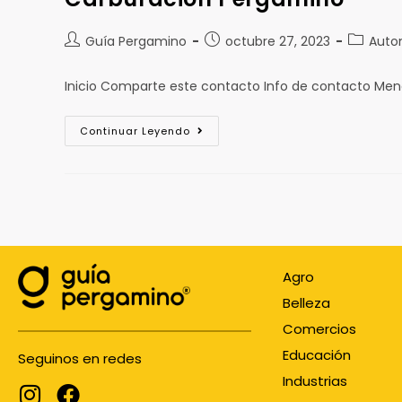
Guía Pergamino
octubre 27, 2023
Auto
Inicio Comparte este contacto Info de contacto Me
Continuar Leyendo
Agro
Belleza
Comercios
Educación
Seguinos en redes
Industrias