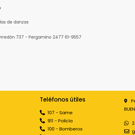
o
las de danzas
yrredón 737 - Pergamino 2477 61-9557
Teléfonos útiles
P
BUEN
107 - Same
911 - Policía
2
100 - Bomberos
g