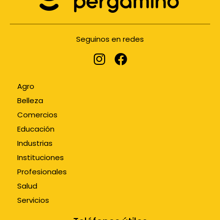
Seguinos en redes
Agro
Belleza
Comercios
Educación
Industrias
Instituciones
Profesionales
Salud
Servicios