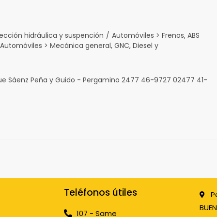
ección hidráulica y suspención
/
Automóviles > Frenos, ABS
Automóviles > Mecánica general, GNC, Diesel y
que Sáenz Peña y Guido - Pergamino 2477 46-9727 02477 41-
Teléfonos útiles
P
BUEN
107 - Same