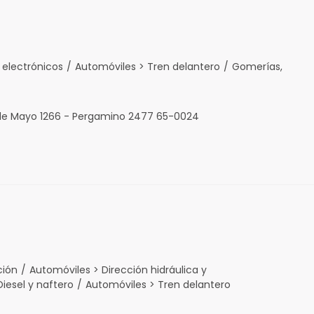
 electrónicos
/
Automóviles > Tren delantero
/
Gomerías,
 de Mayo 1266 - Pergamino 2477 65-0024
ción
/
Automóviles > Dirección hidráulica y
iesel y naftero
/
Automóviles > Tren delantero