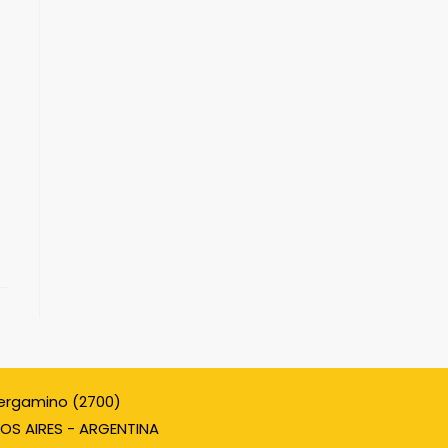
ergamino (2700)
OS AIRES - ARGENTINA