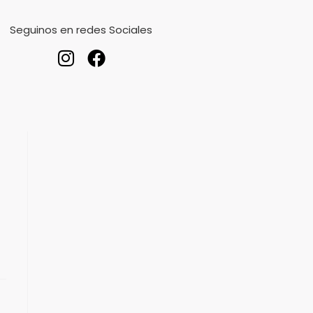
Seguinos en redes Sociales