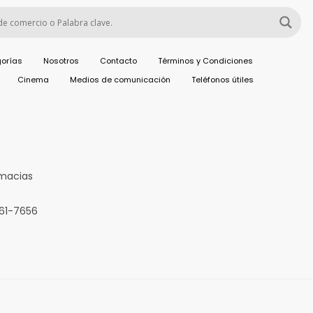
orías
Nosotros
Contacto
Términos y Condiciones
Cinema
Medios de comunicación
Teléfonos útiles
macias
 61-7656