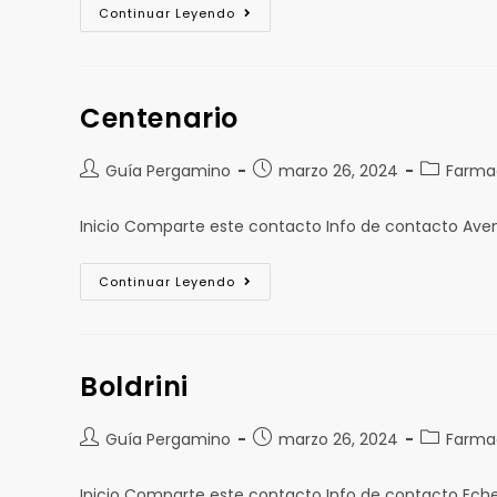
Continuar Leyendo
Centenario
Guía Pergamino
marzo 26, 2024
Farma
Inicio Comparte este contacto Info de contacto Ave
Continuar Leyendo
Boldrini
Guía Pergamino
marzo 26, 2024
Farma
Inicio Comparte este contacto Info de contacto Ech