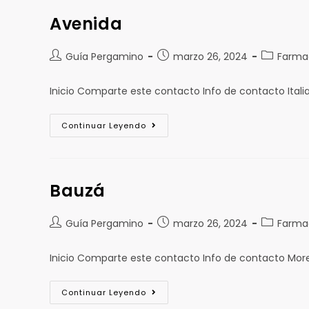
Avenida
Guía Pergamino
marzo 26, 2024
Farma
Inicio Comparte este contacto Info de contacto Ita
Continuar Leyendo
Bauzá
Guía Pergamino
marzo 26, 2024
Farma
Inicio Comparte este contacto Info de contacto Mo
Continuar Leyendo