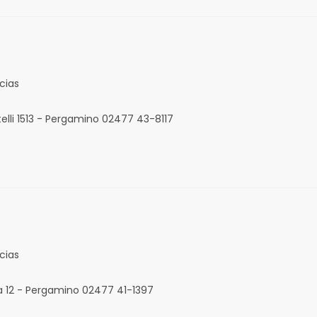
cias
lli 1513 - Pergamino 02477 43-8117
cias
a 12 - Pergamino 02477 41-1397