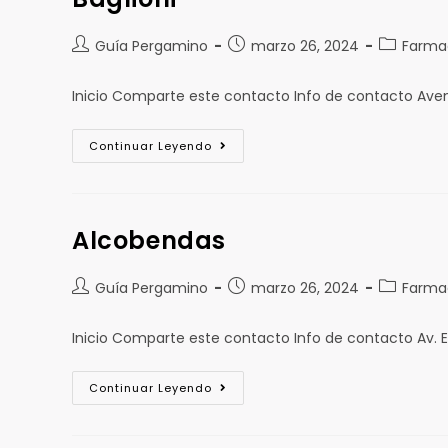
Guía Pergamino
marzo 26, 2024
Farma
Inicio Comparte este contacto Info de contacto Aveni
Continuar Leyendo
Alcobendas
Guía Pergamino
marzo 26, 2024
Farma
Inicio Comparte este contacto Info de contacto Av. E
Continuar Leyendo