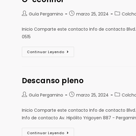
Guía Pergamino
marzo 25, 2024
Colcho
Inicio Comparte este contacto Info de contacto Blvd
0515
Continuar Leyendo
Descanso pleno
Guía Pergamino
marzo 25, 2024
Colcho
Inicio Comparte este contacto Info de contacto Blvd
Info de contacto Av. Hipólito Yrigoyen 887 - Pergam
Continuar Leyendo