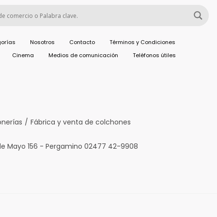
orías
Nosotros
Contacto
Términos y Condiciones
Cinema
Medios de comunicación
Teléfonos útiles
nerías
/
Fábrica y venta de colchones
 de Mayo 156 - Pergamino 02477 42-9908