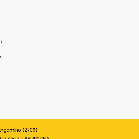
es
to
ergamino (2700)
OS AIRES - ARGENTINA