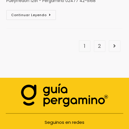
Pueyrredón 1291 - Pergamino 02477 42-5168
Continuar Leyendo
1
2
Seguinos en redes