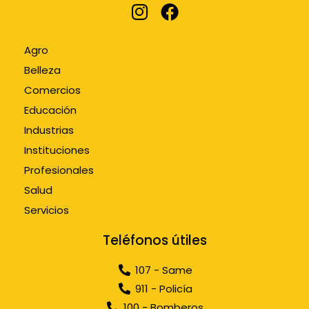
Agro
Belleza
Comercios
Educación
Industrias
Instituciones
Profesionales
Salud
Servicios
Teléfonos útiles
107 - Same
911 - Policía
100 - Bomberos