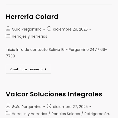
Herrería Colard
Guía Pergamino
diciembre 29, 2025
Herrajes y herrerías
Inicio Info de contacto Bolivia 16 - Pergamino 2477 66-
7739
Continuar Leyendo
Valcor Soluciones Integrales
Guía Pergamino
diciembre 27, 2025
Herrajes y herrerías
/
Paneles Solares
/
Refrigeración,