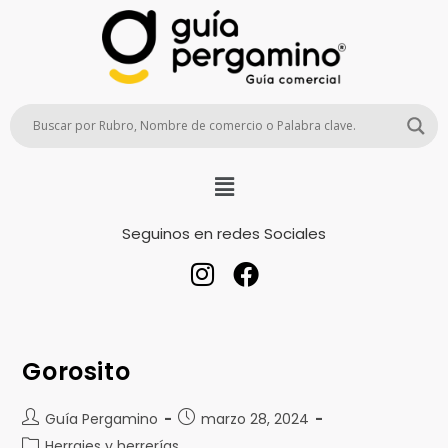
Seguinos en redes Sociales
Gorosito
Guía Pergamino
marzo 28, 2024
Herrajes y herrerías