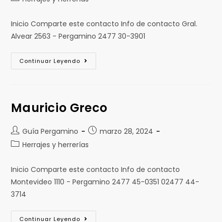
Inicio Comparte este contacto Info de contacto Gral.
Alvear 2563 - Pergamino 2477 30-3901
Continuar Leyendo
Mauricio Greco
Guía Pergamino
marzo 28, 2024
Herrajes y herrerías
Inicio Comparte este contacto Info de contacto
Montevideo 1110 - Pergamino 2477 45-0351 02477 44-
3714
Continuar Leyendo