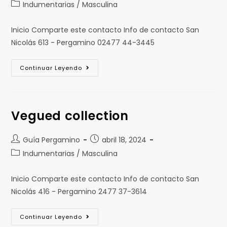
Indumentarias / Masculina
Inicio Comparte este contacto Info de contacto San
Nicolás 613 - Pergamino 02477 44-3445
Continuar Leyendo
Vegued collection
Guía Pergamino
abril 18, 2024
Indumentarias / Masculina
Inicio Comparte este contacto Info de contacto San
Nicolás 416 - Pergamino 2477 37-3614
Continuar Leyendo