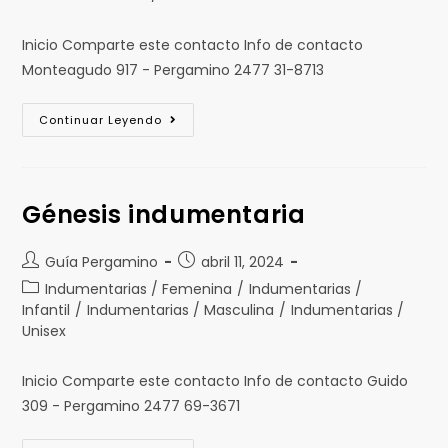
Inicio Comparte este contacto Info de contacto
Monteagudo 917 - Pergamino 2477 31-8713
Continuar Leyendo
Génesis indumentaria
Guía Pergamino
abril 11, 2024
Indumentarias / Femenina
/
Indumentarias /
Infantil
/
Indumentarias / Masculina
/
Indumentarias /
Unisex
Inicio Comparte este contacto Info de contacto Guido
309 - Pergamino 2477 69-3671