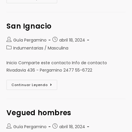
San Ignacio
Guía Pergamino
abril 18, 2024
Indumentarias / Masculina
Inicio Comparte este contacto Info de contacto
Rivadavia 436 - Pergamino 2477 55-6722
Continuar Leyendo
Vegued hombres
Guía Pergamino
abril 18, 2024