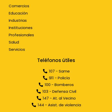
Comercios
Educación
Industrias
Instituciones
Profesionales
Salud
Servicios
Teléfonos útiles
107 - Same
911 - Policía
100 - Bomberos
103 - Defensa Civil
147 - At. al Vecino
144 - Asist. de violencia