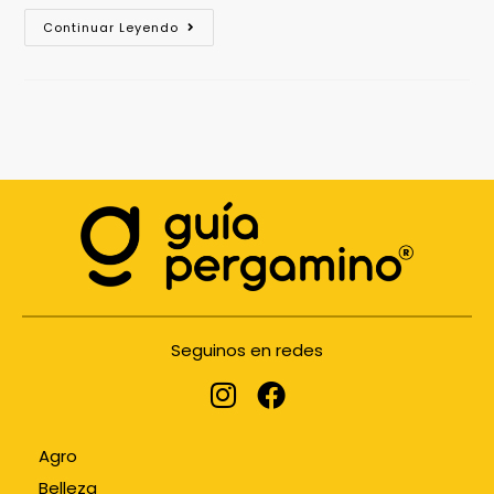
Continuar Leyendo
Seguinos en redes
Agro
Belleza