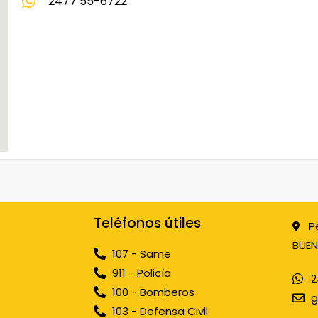
2477 55-6722
Teléfonos útiles
P
BUEN
107 - Same
911 - Policía
2
100 - Bomberos
g
103 - Defensa Civil