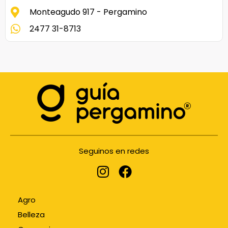
Monteagudo 917 - Pergamino
2477 31-8713
Seguinos en redes
Agro
Belleza