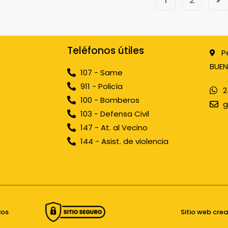
Teléfonos útiles
P
BUEN
107 - Same
911 - Policía
2
100 - Bomberos
g
103 - Defensa Civil
147 - At. al Vecino
144 - Asist. de violencia
dos
Sitio web cre