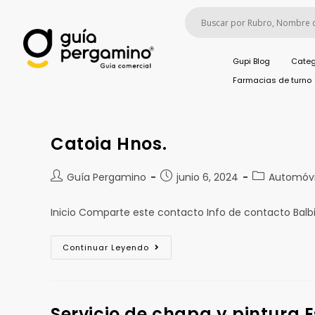
Gupi Blog
Categ
Farmacias de turno
Catoia Hnos.
Guía Pergamino
junio 6, 2024
Automóvi
Inicio Comparte este contacto Info de contacto Balb
Continuar Leyendo
Servicio de chapa y pintura E