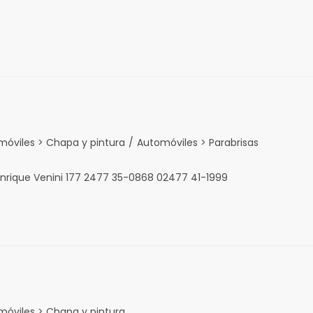
móviles > Chapa y pintura
/
Automóviles > Parabrisas
Enrique Venini 177 2477 35-0868 02477 41-1999
móviles > Chapa y pintura