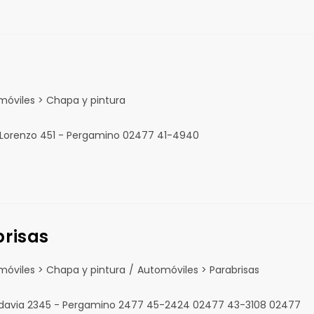
móviles > Chapa y pintura
 Lorenzo 451 - Pergamino 02477 41-4940
brisas
móviles > Chapa y pintura
/
Automóviles > Parabrisas
vadavia 2345 - Pergamino 2477 45-2424 02477 43-3108 02477