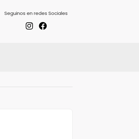
Seguinos en redes Sociales