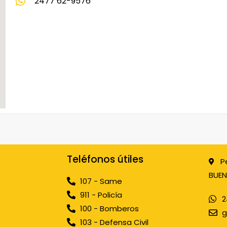
2477 62-9576
Teléfonos útiles
P
BUEN
107 - Same
911 - Policía
2
100 - Bomberos
g
103 - Defensa Civil