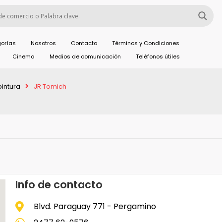
orías
Nosotros
Contacto
Términos y Condiciones
Cinema
Medios de comunicación
Teléfonos útiles
pintura
JR Tomich
Info de contacto
Blvd. Paraguay 771 - Pergamino