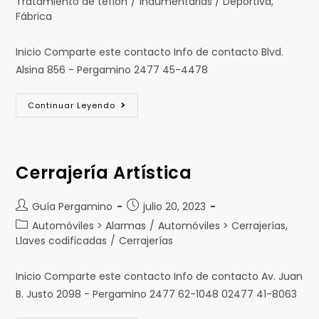
Tratamiento de teflón
/
Indumentarias / Deportiva,
Fábrica
Inicio Comparte este contacto Info de contacto Blvd.
Alsina 856 - Pergamino 2477 45-4478
Continuar Leyendo
Cerrajería Artística
Guía Pergamino
julio 20, 2023
Automóviles > Alarmas
/
Automóviles > Cerrajerías,
Llaves codificadas
/
Cerrajerías
Inicio Comparte este contacto Info de contacto Av. Juan
B. Justo 2098 - Pergamino 2477 62-1048 02477 41-8063