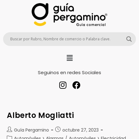
Seguinos en redes Sociales
Alberto Mogliatti
Guía Pergamino
octubre 27, 2023
Automóviles > Alarmas
/
Automóviles > Electricidad