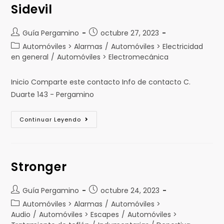
Sidevil
Guía Pergamino
octubre 27, 2023
Automóviles > Alarmas
/
Automóviles > Electricidad
en general
/
Automóviles > Electromecánica
Inicio Comparte este contacto Info de contacto C.
Duarte 143 - Pergamino
Continuar Leyendo
Stronger
Guía Pergamino
octubre 24, 2023
Automóviles > Alarmas
/
Automóviles >
Audio
/
Automóviles > Escapes
/
Automóviles >