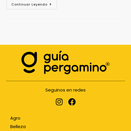
Continuar Leyendo
Seguinos en redes
Agro
Belleza