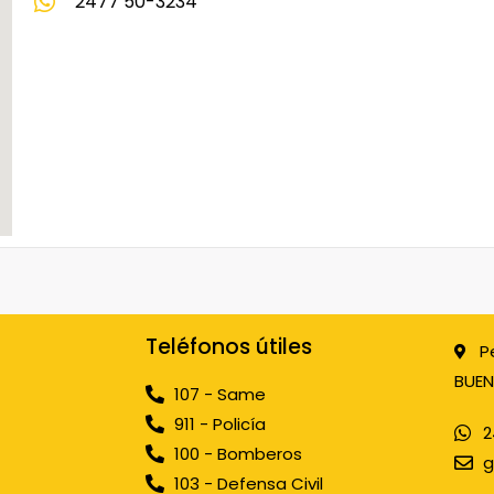
2477 50-3234
Teléfonos útiles
P
BUEN
107 - Same
911 - Policía
2
100 - Bomberos
g
103 - Defensa Civil