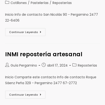
Cotillones
/
Pastelerías
/
Reposterías
Inicio Info de contacto San Nicolás 90 - Pergamino 2477
22-6406
Continuar Leyendo
INMI repostería artesanal
Guía Pergamino
abril 17, 2024
Reposterías
Inicio Comparte este contacto Info de contacto Roque
Sáenz Peña 329 - Pergamino 2477 67-2772
Continuar Leyendo