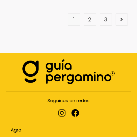
1
2
3
Seguinos en redes
Agro