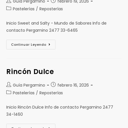
Guía Pergamino
febrero 19, 2026
Pastelerías
/
Reposterías
Inicio Sweet and Salty - Mundo de Sabores Info de
contacto Pergamino 2477 33-6465
Continuar Leyendo
Rincón Dulce
Guía Pergamino
febrero 16, 2026
Pastelerías
/
Reposterías
Inicio Rincón Dulce Info de contacto Pergamino 2477
34-1460