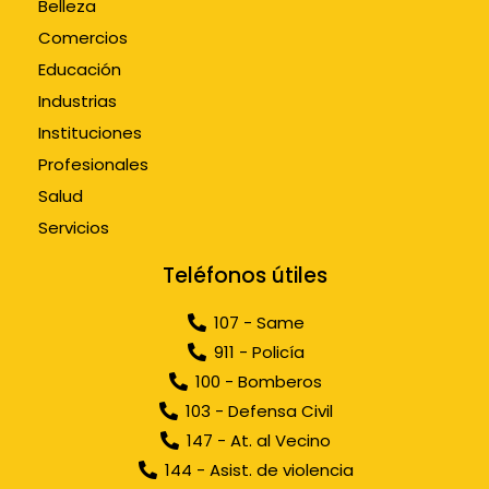
Belleza
Comercios
Educación
Industrias
Instituciones
Profesionales
Salud
Servicios
Teléfonos útiles
107 - Same
911 - Policía
100 - Bomberos
103 - Defensa Civil
147 - At. al Vecino
144 - Asist. de violencia