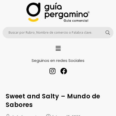
Seguinos en redes Sociales
Sweet and Salty – Mundo de
Sabores